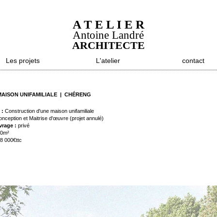
A T E L I E R
Antoine Landré
ARCHITECTE
Les projets
L'atelier
contact
MAISON UNIFAMILIALE | CHÉRENG
 :
Construction d'une maison unifamiliale
nception et Maitrise d'œuvre (projet annulé)
vrage :
privé
10m²
8 000€ttc