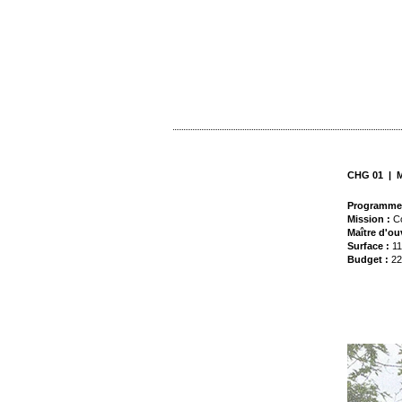
CHG 01 | 
Programme
Mission :
Co
Maître d'ou
Surface :
1
Budget :
22