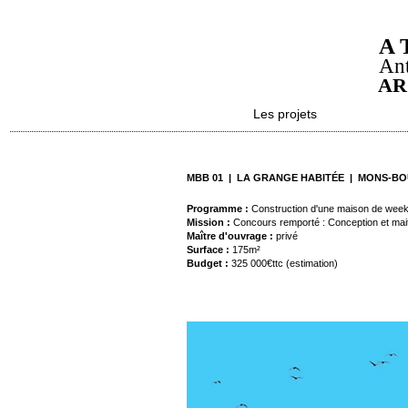
A 
Ant
AR
Les projets
MBB 01 | LA GRANGE HABITÉE | MONS-B
Programme :
Construction d'une maison de wee
Mission :
Concours remporté : Conception et mait
Maître d'ouvrage :
privé
Surface :
175m²
Budget :
325 000€ttc (estimation)