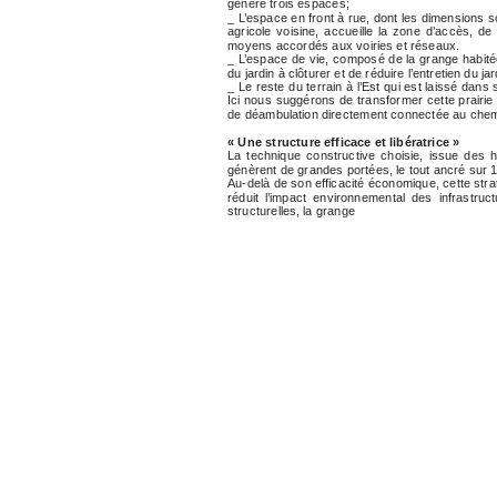
génère trois espaces;
_ L’espace en front à rue, dont les dimensions so
agricole voisine, accueille la zone d’accès, de 
moyens accordés aux voiries et réseaux.
_ L’espace de vie, composé de la grange habitée e
du jardin à clôturer et de réduire l’entretien du jar
_ Le reste du terrain à l’Est qui est laissé dans 
Ici nous suggérons de transformer cette prairi
de déambulation directement connectée au che
« Une structure efficace et libératrice »
La technique constructive choisie, issue des 
génèrent de grandes portées, le tout ancré sur 1
Au-delà de son efficacité économique, cette stra
réduit l’impact environnemental des infrastruc
structurelles, la grange