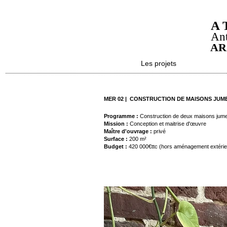
A 
Ant
AR
Les projets
MER 02 | CONSTRUCTION DE MAISONS JUM
Programme :
Construction de deux maisons jume
Mission :
Conception et maitrise d'œuvre
Maître d'ouvrage :
privé
Surface :
200 m²
Budget :
420 000€ttc (hors aménagement extérie