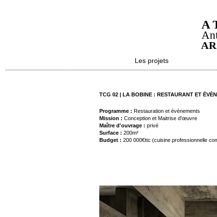
A 
Ant
AR
Les projets
TCG 02 | LA BOBINE : RESTAURANT ET ÉV
Programme :
Restauration et évènements
Mission :
Conception et Maitrise d'œuvre
Maître d'ouvrage :
privé
Surface :
200m²
Budget :
200 000€ttc (cuisine professionnelle co